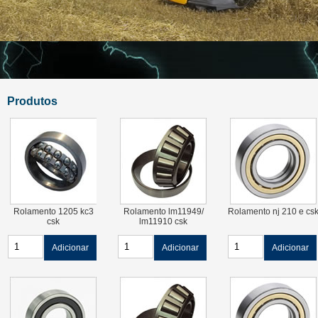
Produtos
Rolamento 1205 kc3
Rolamento lm11949/
Rolamento nj 210 e cs
csk
lm11910 csk
Adicionar
Adicionar
Adicionar