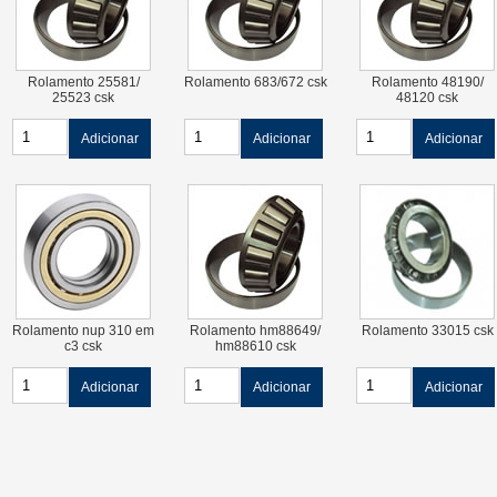
Rolamento 25581/
Rolamento 683/672 csk
Rolamento 48190/
25523 csk
48120 csk
Adicionar
Adicionar
Adicionar
Rolamento nup 310 em
Rolamento hm88649/
Rolamento 33015 csk
c3 csk
hm88610 csk
Adicionar
Adicionar
Adicionar